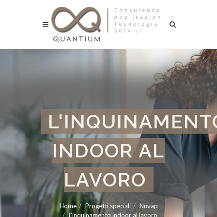
L'INQUINAMENT
INDOOR AL
LAVORO
Home
Progetti speciali
Nuvap
L'inquinamento indoor al lavoro